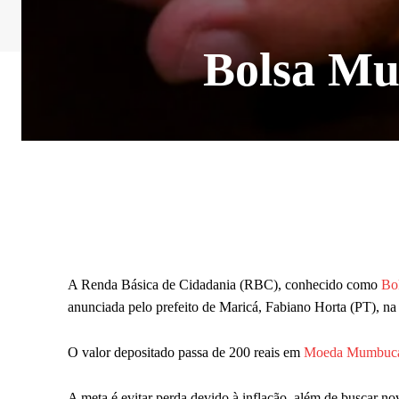
Bolsa Mu
A Renda Básica de Cidadania (RBC), conhecido como
Bo
anunciada pelo prefeito de Maricá, Fabiano Horta (PT), na 
O valor depositado passa de 200 reais em
Moeda Mumbuc
A meta é evitar perda devido à inflação, além de buscar no