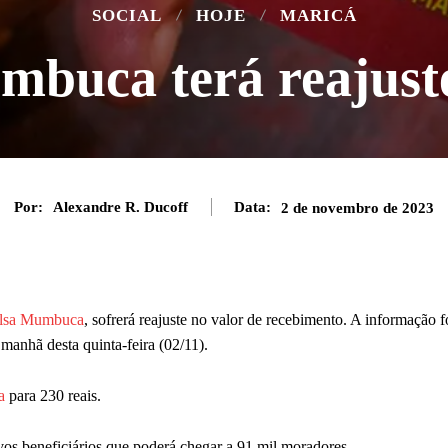
SOCIAL
HOJE
MARICÁ
mbuca terá reajuste
Por:
Alexandre R. Ducoff
Data:
2 de novembro de 2023
lsa Mumbuca
, sofrerá reajuste no valor de recebimento. A informação f
manhã desta quinta-feira (02/11).
a
para 230 reais.
vos beneficiários que poderá chegar a 91 mil moradores.