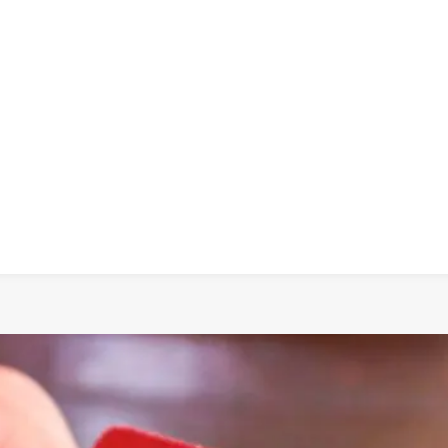
 dia
social
política
cultura
saúde
policial