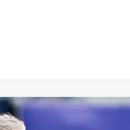
 dia
social
política
cultura
saúde
policial