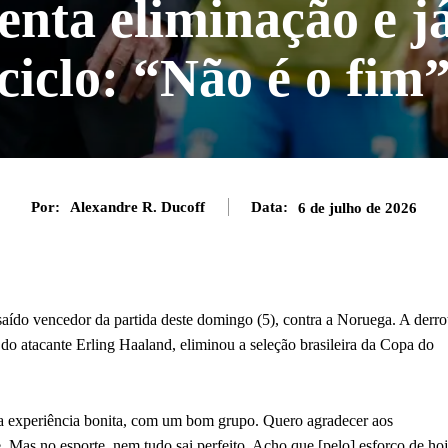
enta eliminação e j
ciclo: “Não é o fim
Por:
Alexandre R. Ducoff
Data:
6 de julho de 2026
 saído vencedor da partida deste domingo (5), contra a Noruega. A derro
do atacante Erling Haaland, eliminou a seleção brasileira da Copa do
uma experiência bonita, com um bom grupo. Quero agradecer aos
Mas no esporte, nem tudo sai perfeito. Acho que [pelo] esforço de ho