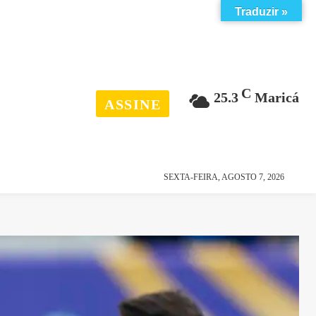
Traduzir »
C
25.3
Maricá
ASSINE
esporte
história
SEXTA-FEIRA, AGOSTO 7, 2026