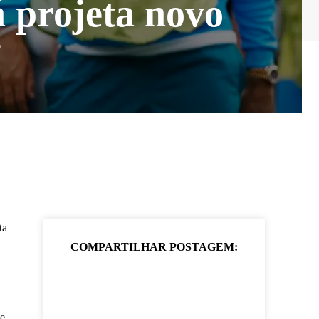
á projeta novo
”
ta
COMPARTILHAR POSTAGEM:
je