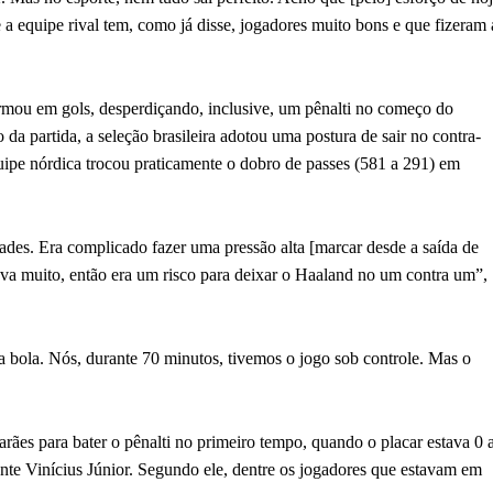
a equipe rival tem, como já disse, jogadores muito bons e que fizeram 
formou em gols, desperdiçando, inclusive, um pênalti no começo do
a partida, a seleção brasileira adotou uma postura de sair no contra-
ipe nórdica trocou praticamente o dobro de passes (581 a 291) em
des. Era complicado fazer uma pressão alta [marcar desde a saída de
va muito, então era um risco para deixar o Haaland no um contra um”,
a bola. Nós, durante 70 minutos, tivemos o jogo sob controle. Mas o
rães para bater o pênalti no primeiro tempo, quando o placar estava 0 
ante Vinícius Júnior. Segundo ele, dentre os jogadores que estavam em