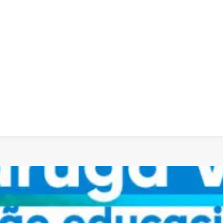
 dia
social
política
cultura
saúde
policial