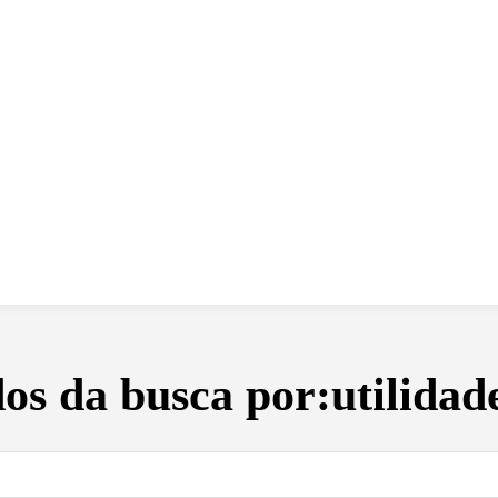
 dia
social
política
cultura
saúde
policial
os da busca por:
utilidad