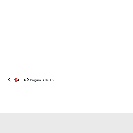
1
2
3
4
...
16
Página 3 de 16