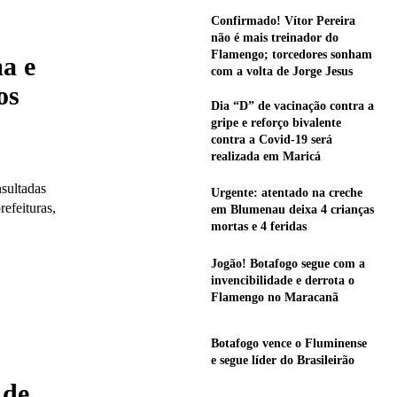
Confirmado! Vítor Pereira
não é mais treinador do
Flamengo; torcedores sonham
a e
com a volta de Jorge Jesus
os
Dia “D” de vacinação contra a
gripe e reforço bivalente
contra a Covid-19 será
realizada em Maricá
sultadas
Urgente: atentado na creche
efeituras,
em Blumenau deixa 4 crianças
mortas e 4 feridas
Jogão! Botafogo segue com a
invencibilidade e derrota o
Flamengo no Maracanã
Botafogo vence o Fluminense
e segue líder do Brasileirão
 de