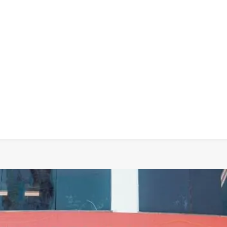
 dia
social
política
cultura
saúde
policial