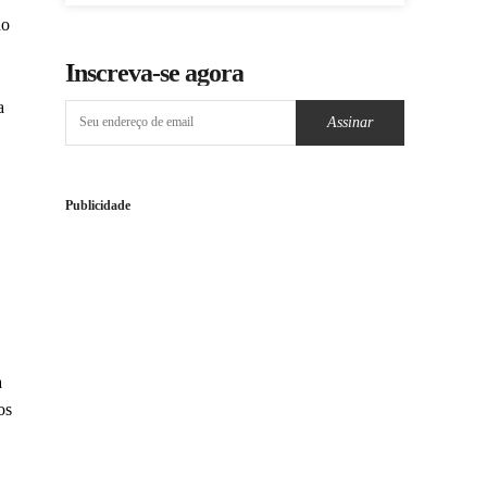
do
Inscreva-se agora
a
Assinar
Publicidade
a
os