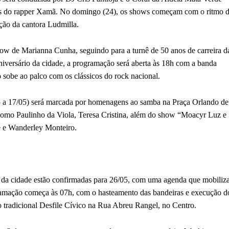
os do rapper Xamã. No domingo (24), os shows começam com o ritmo 
ação da cantora Ludmilla.
how de Marianna Cunha, seguindo para a turnê de 50 anos de carreira d
aniversário da cidade, a programação será aberta às 18h com a banda
sobe ao palco com os clássicos do rock nacional.
15 a 17/05) será marcada por homenagens ao samba na Praça Orlando de
como Paulinho da Viola, Teresa Cristina, além do show “Moacyr Luz e
 e Wanderley Monteiro.
o da cidade estão confirmadas para 26/05, com uma agenda que mobiliz
gramação começa às 07h, com o hasteamento das bandeiras e execução d
o tradicional Desfile Cívico na Rua Abreu Rangel, no Centro.