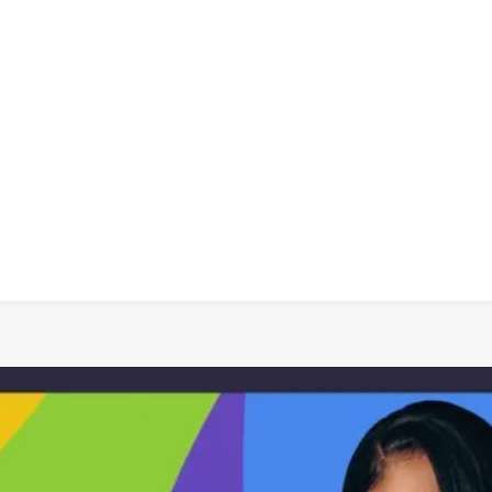
 dia
social
política
cultura
saúde
policial