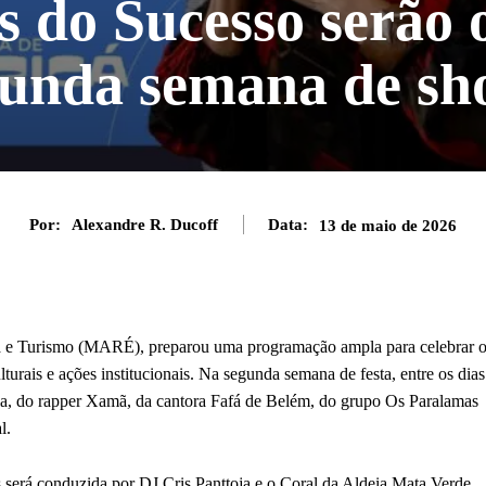
 do Sucesso serão 
gunda semana de sh
Por:
Alexandre R. Ducoff
Data:
13 de maio de 2026
ra e Turismo (MARÉ), preparou uma programação ampla para celebrar 
urais e ações institucionais. Na segunda semana de festa, entre os dias
lla, do rapper Xamã, da cantora Fafá de Belém, do grupo Os Paralamas
l.
es será conduzida por DJ Cris Panttoja e o Coral da Aldeia Mata Verde