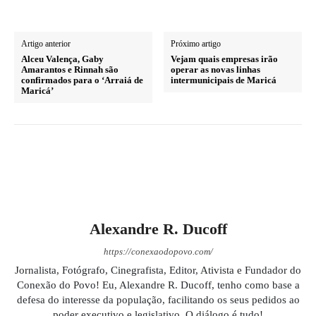
Artigo anterior
Próximo artigo
Alceu Valença, Gaby
Vejam quais empresas irão
Amarantos e Rinnah são
operar as novas linhas
confirmados para o ‘Arraiá de
intermunicipais de Maricá
Maricá’
Alexandre R. Ducoff
https://conexaodopovo.com/
Jornalista, Fotógrafo, Cinegrafista, Editor, Ativista e Fundador do
Conexão do Povo! Eu, Alexandre R. Ducoff, tenho como base a
defesa do interesse da população, facilitando os seus pedidos ao
poder executivo e legislativo. O diálogo é tudo!